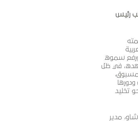
ب رئيس
مته
ربية
وحتى اليوم، ورفع سموه
عهده، في ظل
 مسبوق،
ودورها
و تخليد
او، مدير