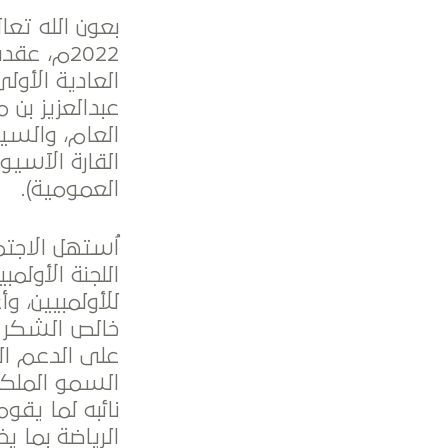
2022م، ع
العادية الأول
عبدالعزيز بن 
العام، والسيد
العمومية).
اُستهل الاجت
اللجنة الأولمب
للأولمبيين، 
خالص الشكر و
على الدعم ال
السمو الملكي 
نائبه لما يقو
الرياضة بما ي