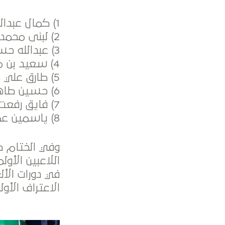
1) كمال عبدالله باحمدان
2) لبنى محمد العمير
3) عبدالله حسين الواكد
4) سعيد بن مقبل المطيري
5) طارق علي حامدي
6) حسين طاهر السبع
7) فايق رفعت عابدي
8) ياسمين عمرو دباغ
وفي الختام كر
اللاعبين الأو
في دورات الأ
الاعتراف الأولمبي “OLY” للح