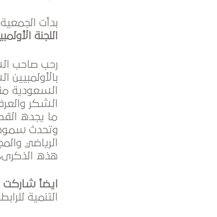
بدأت الجمعية 
اللجنة الأولم
رحب صاحب الس
بالأولمبيين 
الشكر والعرف
ما يجده القط
وتحدث سموه ع
الرياضي والم
هذه الذكرى، 
ايضأ شاركت من
التنمية للرابط