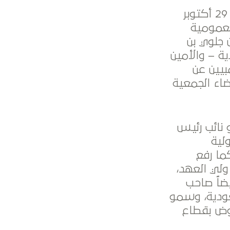
بعون الله تعالى في يوم السبت 4 ربيع الثاني 1444هـ الموافق 29 أكتوبر
العمومية
 جلوي بن
ية – والأمين
بيين عن
عودية (أعضاء الجمعية
 نائب رئيس
ولية
ما رفع
ولي العهد،
ضاً صاحب
سعودية، وسمو
هوض بقطاع