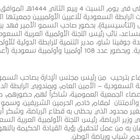
قدت الرابطة السعودية للاعبين الأولمبيين جمعيتها 
ى (التأسيسية)، بحضور صاحب السمو الأمير فهد بن
مساعد، نائب رئيس اللجنة الأولمبية العربية السعود
ة جوفينا شاو، مدير التنمية للرابطة الدولية للأولم
القارة الآسيوية. وبحضور عدد 108 أولمبيا وأولمبية س
ماع بترحيب من رئيس مجلس الإدارة بصاحب السمو
ية السعودية – الأمين العام، وبمندوبي الرابطة الد
وأعضاء الجمعية العمومية، شاكراً لهم حضورهم، ك
الامتنان لمقام خادم الحرمين الشريفين، وسمو 
غير محدود الذي يحظى به قطاع الرياضة، وشكر أي
وزير الرياضة، رئيس اللجنة الأولمبية العربية ال
مان به من عمل لتحقيق رؤية القيادة الحكيمة بالن
خدم شباب ورياضة الوطن.