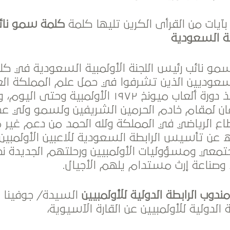
بآيات من القرأى الكرين تليها كلمة
كلمة سمو نائ
بية السعودية
مو نائب رئيس اللجنة الأولمبية السعودية في كل
السعوديين الذين تشرفوا في حمل علم المملكة الع
السعودية منذ دورة ألعاب ميونخ ١٩٧٢ الأولمبية 
ان لمقام خادم الحرمين الشريفين ولسمو ولي 
اع الرياضي في المملكة ولله الحمد من دعم غير
ن تأسيس الرابطة السعودية للاعبين الأولمبين 
جتمعي ومسؤوليات الأولمبيين ورحلتهم الجديدة نح
وصناعة إرث مستدام يلهم الأجيال.
دوب الرابطة الدولية للأولمبيين
السيدة/ جوفينا ش
ة الدولية للأولمبيين عن القارة الآسيوية،