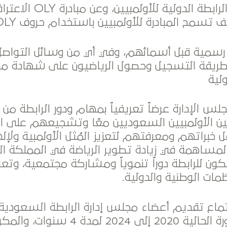
للتعريف بدور الرابطة الدولية لل
تسمح المبادرة للأولمبيين باستخدام حروف OLY
رسمية قبل أسمائهم، وفي أي من وسائل التواصل
وطريقة التسجيل وحصول الرياضيون على شهادة من
ولية
 الإدارة عرضاً تعريفياً بمهام ودور الرابطة من 
بين الأولمبيين السعوديين معًا وتشجيعهم على 
خبراتهم ومعرفتهم لتعزيز المُثل الأولمبية ولإل
لمساهمة في زيادة تطوير الرياضة في المملكة الع
ون للرابطة دوراً تنموياً ومشاركة مجتمعية، وتع
مات الوطنية والدولية.
تماع تقديم أعضاء مجلس إدارة الرابطة السعودية 
20 لمدة 4 سنوات، والمكون من: