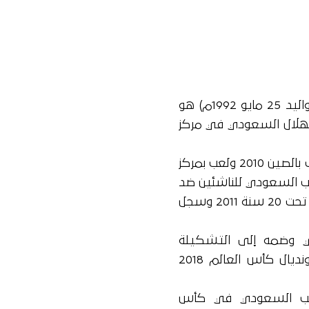
ياسر غرسان سعيد المحمدي الشهراني (مواليد 25 مايو 1992م) هو
لهلال السعودي في مركز
مثّل المنتخب السعودي بـ كأس آسيا للشباب بالصين 2010 ولعب بمركز
خب السعودي للناشئين ضد
تركمانستان. شارك في كأس العالم للشباب تحت 20 سنة 2011 وسجل
ار الشهراني وضمه إلى التشكيلة
النهائية للمنتخب السعودي والمُشاركة بمونديال كأس العالم 2018
تخب السعودي في كأس