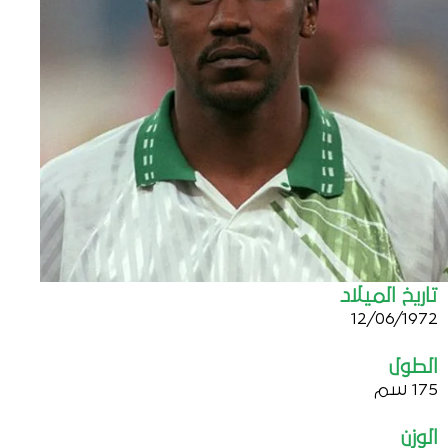
تاريخ الميلاد
12/06/1972
الطول
175 سم
الوزن