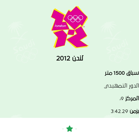
لندن 2012
سباق 1500 متر
الدور التمهيدي
المركز
9،
بزمن
3:42.29