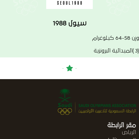
سيول 1988
وزن 58-64 كيلوغرام
(3 )الميدالية البرونزية
مقر الرابطة
الرياض