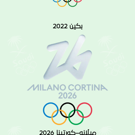
بكين 2022
ميلانو–كورتينا 2026​​