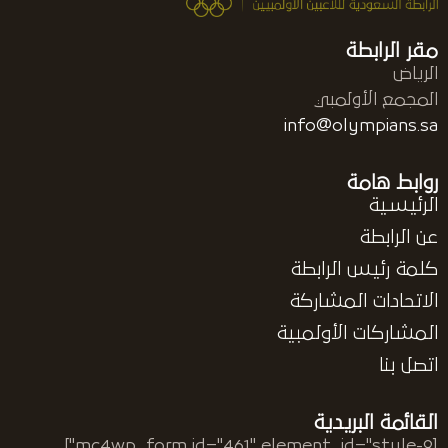
مقر الرابطة
الرياض
المجمع الأولمبي
info@olympians.sa
روابط هامة
الرئيسية
عن الرابطة
كلمة رئيس الرابطة
الاتحادات المشاركة
المشاركات الأولمبية
اتصل بنا
القائمة البريدية
[mc4wp_form id="461" element_id="style-9"]