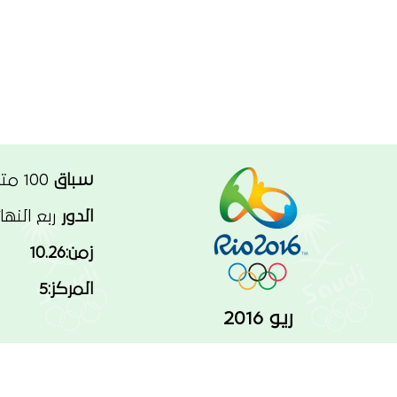
سباق
100 متر
الدور
ربع النها
زمن:10.26
المركز:5
ريو 2016