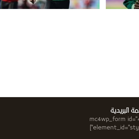
مة البريدية
[mc4wp_form id="
element_id="style