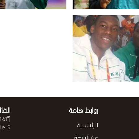
روابط هامة
القائ
461"
الرئيسية
-9"]
عن الرابطة