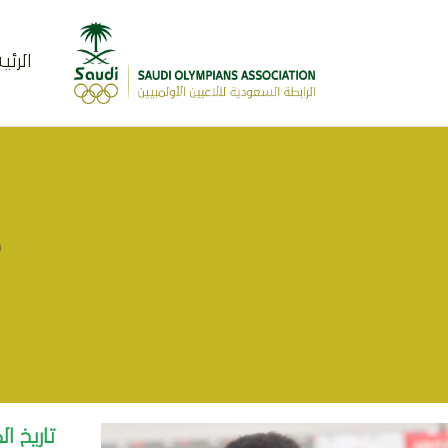
الرئ
ع
تاريخ ال