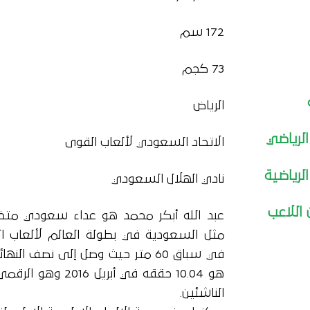
172 سم
73 كجم
الرياض
الرياضي
الاتحاد السعودي لألعاب القوى
الرياضية
نادي الهلال السعودي
 اللاعب
في سباق 60 متر حيث وصل إلى نصف 
هو 10.04 حققه في أبر
الناشئين.