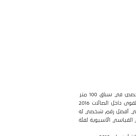
عبد الله أبكر محمد هو عداء سعودي متخصص في سباق 100 متر.
مثل السعودية في بطولة العالم لألعاب القوى داخل الصالات 2016
النهائي. أفضل رقم شخصي له
يل 2016 وهو الرقمي القياسي الآسيوية لفئة